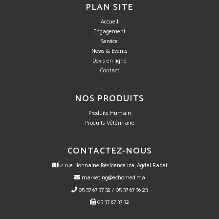
PLAN SITE
Accueil
Engagement
Service
News & Events
Devis en ligne
Contact
NOS PRODUITS
Produits Humain
Produits Vétérinaire
CONTACTEZ-NOUS
2 rue Honnaine Résidence Iza, Agdal Rabat
marketing@echomed.ma
05 37 67 37 32 / 05 37 67 36 23
05 37 67 37 32