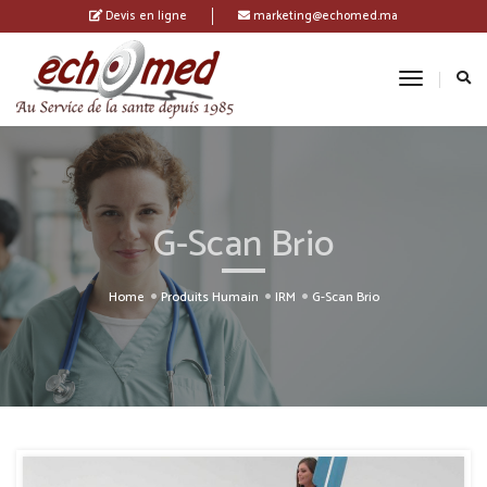
Devis en ligne
marketing@echomed.ma
Toggle
Navigatio
G-Scan Brio
Home
Produits Humain
IRM
G-Scan Brio