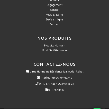
Accueil
Engagement
Service
News & Events
Devis en ligne
Contact
NOS PRODUITS
Produits Humain
Produits Vétérinaire
CONTACTEZ-NOUS
2 rue Honnaine Résidence Iza, Agdal Rabat
marketing@echomed.ma
05 37 67 37 32 / 05 37 67 36 23
05 37 67 37 32