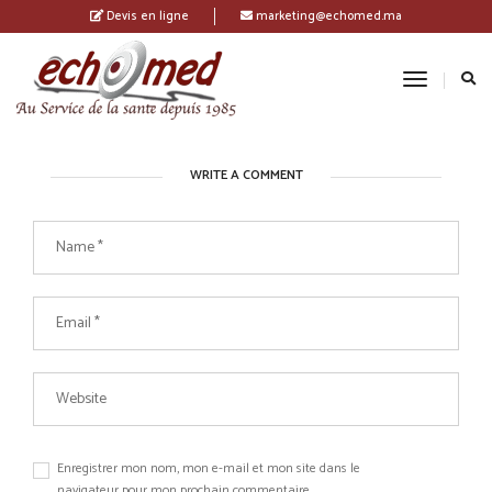
Devis en ligne
marketing@echomed.ma
Toggle
Navigatio
WRITE A COMMENT
Enregistrer mon nom, mon e-mail et mon site dans le
navigateur pour mon prochain commentaire.