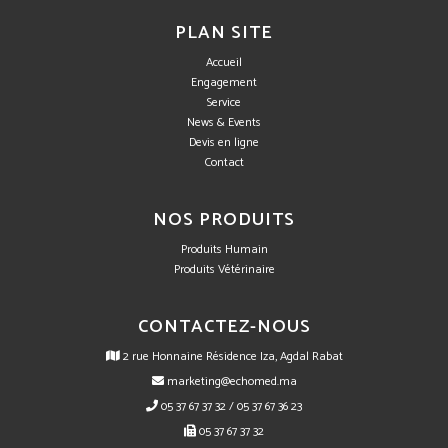
PLAN SITE
Accueil
Engagement
Service
News & Events
Devis en ligne
Contact
NOS PRODUITS
Produits Humain
Produits Vétérinaire
CONTACTEZ-NOUS
2 rue Honnaine Résidence Iza, Agdal Rabat
marketing@echomed.ma
05 37 67 37 32 / 05 37 67 36 23
05 37 67 37 32