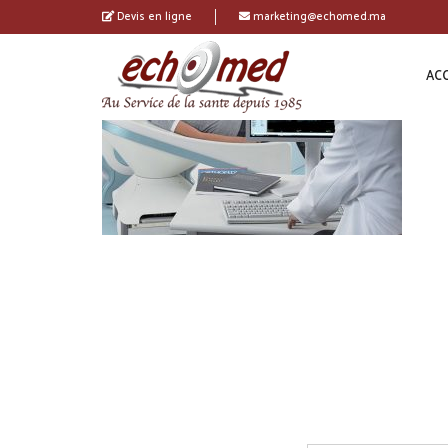
Devis en ligne
marketing@echomed.ma
ACC