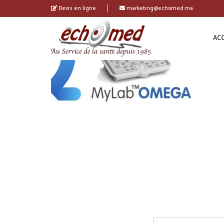
Devis en ligne
marketing@echomed.ma
ACC