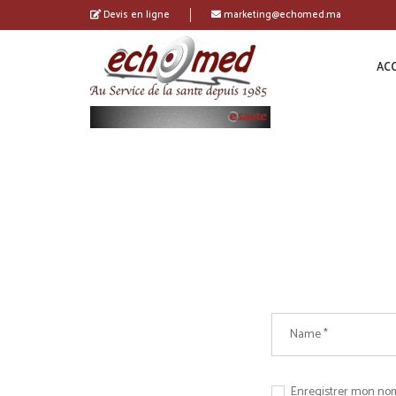
Devis en ligne
marketing@echomed.ma
ACC
Enregistrer mon nom