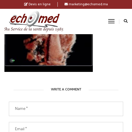
Devis en ligne
marketing@echomed.ma
Toggle
Navigatio
WRITE A COMMENT