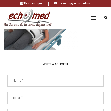
Devis en ligne
marketing@echomed.ma
Toggle
Navigatio
WRITE A COMMENT