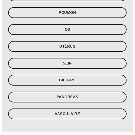
POUMON
OS
UTÉRUS
SEIN
BILIAIRE
PANCRÉAS
VASCULAIRE