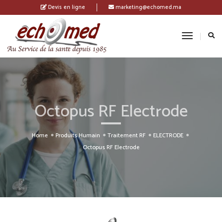
Devis en ligne
marketing@echomed.ma
Toggle
Navigatio
Octopus RF Electrode
Home
Produits Humain
Traitement RF
ELECTRODE
Octopus RF Electrode