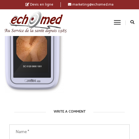
Devis en ligne
marketing@echomed.ma
Toggle
Navigatio
WRITE A COMMENT