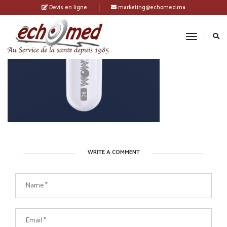
Devis en ligne
marketing@echomed.ma
Toggle
Navigatio
WRITE A COMMENT