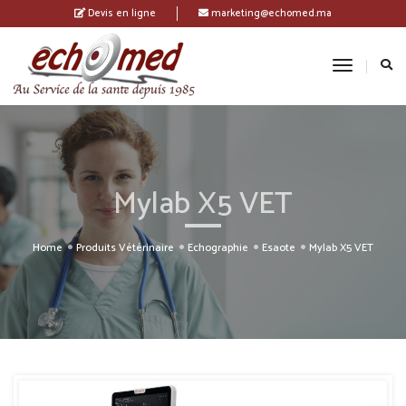
Devis en ligne
marketing@echomed.ma
Toggle
Navigatio
Mylab X5 VET
Home
Produits Vétérinaire
Echographie
Esaote
Mylab X5 VET