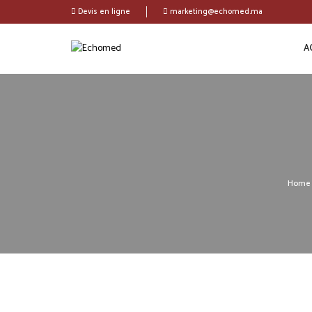
Devis en ligne
marketing@echomed.ma
A
Home