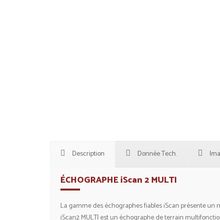
Description
Donnée Tech.
Ima
ÉCHOGRAPHE iScan 2 MULTI
La gamme des échographes fiables iScan présente un n
iScan2 MULTI est un échographe de terrain multifoncti